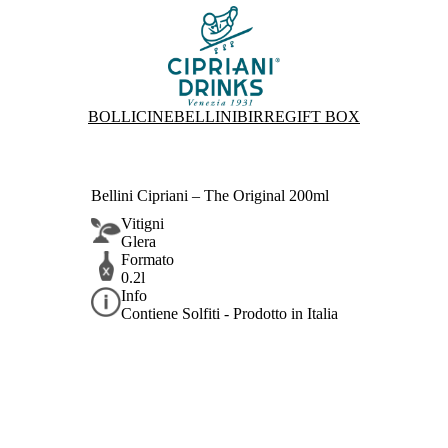
BOLLICINE
BELLINI
BIRRE
GIFT BOX
Bellini Cipriani – The Original 200ml
Vitigni
Glera
Formato
0.2l
Info
Contiene Solfiti - Prodotto in Italia