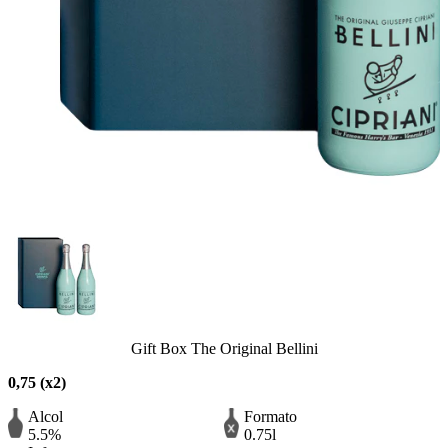
Gift Box The Original Bellini
0,75 (x2)
Alcol
Formato
5.5%
0.75l